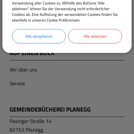
TE DRUCKEN
Verwendung aller Cookies zu. Mithilfe des Buttons "Alle
ablehnen" lehnen Sie der Verwendung nicht erforderlicher
Cookies ab. Eine Auflistung der verwendeten Cookies finden Sie
ebenfalls in unseren Cookie Präferenzen.
Alle akzeptieren
Alle ablehnen
AUF EINEN BLICK
Wir über uns
Service
GEMEINDEBÜCHEREI PLANEGG
Pasinger Straße 14
82152 Planegg