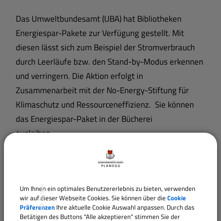
Das Umweltbundesamt (UBA) hat Bibliotheken
Energiespar-Pakete zur Verfügung gestellt. Mit
diesen lässt sich zum Beispiel der Stromverbrauch
durch Leerläufe bzw. den Stand-by-Modus erkennen
und verringern. Die Aktion erfolgt in
Zusammenarbeit mit der No-Energy-Stiftung für
Klimaschutz und Ressourceneffizienz. Sie können
das Energiespar-Paket in der Bücherei
ausleihen.
Um Ihnen ein optimales Benutzererlebnis zu bieten, verwenden
Bücherei
wir auf dieser Webseite Cookies. Sie können über die
Cookie
Präferenzen
Ihre aktuelle Cookie Auswahl anpassen. Durch das
Betätigen des Buttons "Alle akzeptieren" stimmen Sie der