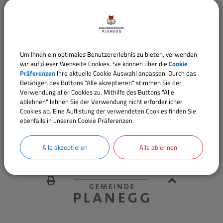
Gemeindebücherei Planegg, Tel.: 89 92 62 86,
buecherei@planegg.de
Um Ihnen ein optimales Benutzererlebnis zu bieten, verwenden
Bücherei
wir auf dieser Webseite Cookies. Sie können über die
Cookie
Nachbarschaftshilfe St. Elisabeth, Tel.: 0176 20 44
Präferenzen
Ihre aktuelle Cookie Auswahl anpassen. Durch das
Betätigen des Buttons "Alle akzeptieren" stimmen Sie der
77 69,
nbhplanegg@gmail.com
Verwendung aller Cookies zu. Mithilfe des Buttons "Alle
ablehnen" lehnen Sie der Verwendung nicht erforderlicher
Cookies ab. Eine Auflistung der verwendeten Cookies finden Sie
ebenfalls in unseren Cookie Präferenzen.
Alle akzeptieren
Alle ablehnen
TE DRUCKEN